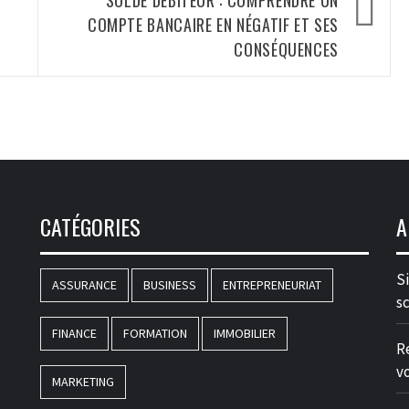
SOLDE DÉBITEUR : COMPRENDRE UN
COMPTE BANCAIRE EN NÉGATIF ET SES
CONSÉQUENCES
CATÉGORIES
A
S
ASSURANCE
BUSINESS
ENTREPRENEURIAT
s
FINANCE
FORMATION
IMMOBILIER
R
v
MARKETING