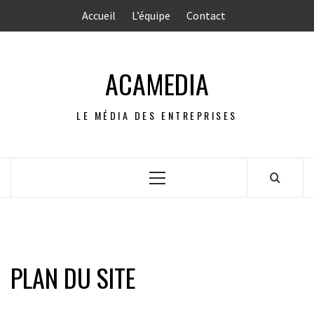
Aller
Accueil
L’équipe
Contact
au
contenu
ACAMEDIA
LE MÉDIA DES ENTREPRISES
Menu
principal
PLAN DU SITE