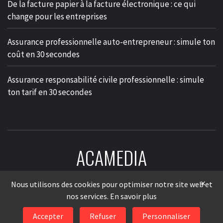
De la facture papier à la facture électronique : ce qui
change pour les entreprises
Assurance professionnelle auto-entrepreneur : simule ton
coût en 30 secondes
Assurance responsabilité civile professionnelle : simule
ton tarif en 30 secondes
ACAMEDIA
LE MÉDIA DES ENTREPRISES
×
Nous utilisons des cookies pour optimiser notre site web et
nos services.
En savoir plus
Accepter
Refuser
Personnaliser
© 2026
AcaMedia