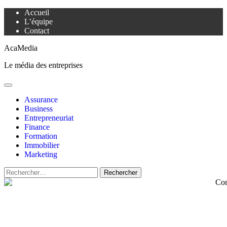
Aller
Accueil
au
L’équipe
contenu
Contact
AcaMedia
Le média des entreprises
Menu
principal
Assurance
Business
Entrepreneuriat
Finance
Formation
Immobilier
Marketing
Rechercher :