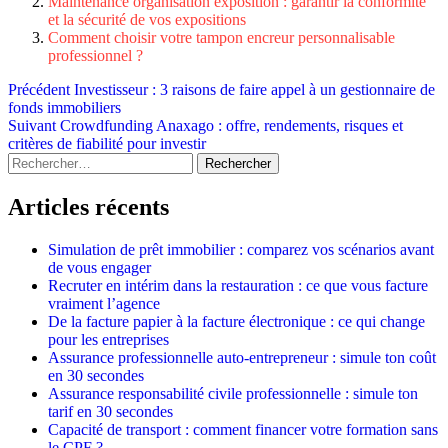
Maintenance organisation exposition : garantir la conformité
et la sécurité de vos expositions
Comment choisir votre tampon encreur personnalisable
professionnel ?
Navigation
Précédent
Investisseur : 3 raisons de faire appel à un gestionnaire de
fonds immobiliers
d’article
Suivant
Crowdfunding Anaxago : offre, rendements, risques et
critères de fiabilité pour investir
Rechercher :
Articles récents
Simulation de prêt immobilier : comparez vos scénarios avant
de vous engager
Recruter en intérim dans la restauration : ce que vous facture
vraiment l’agence
De la facture papier à la facture électronique : ce qui change
pour les entreprises
Assurance professionnelle auto-entrepreneur : simule ton coût
en 30 secondes
Assurance responsabilité civile professionnelle : simule ton
tarif en 30 secondes
Capacité de transport : comment financer votre formation sans
le CPF ?