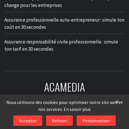
change pour les entreprises
Assurance professionnelle auto-entrepreneur : simule ton
coût en 30 secondes
Assurance responsabilité civile professionnelle : simule
ton tarif en 30 secondes
ACAMEDIA
LE MÉDIA DES ENTREPRISES
×
Nous utilisons des cookies pour optimiser notre site web et
nos services.
En savoir plus
Accepter
Refuser
Personnaliser
© 2026
AcaMedia