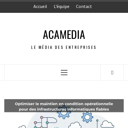
Aller
Accueil
L’équipe
Contact
au
contenu
ACAMEDIA
LE MÉDIA DES ENTREPRISES
Menu
principal