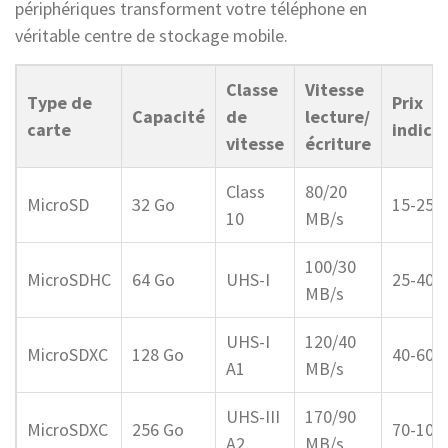
périphériques transforment votre téléphone en
véritable centre de stockage mobile.
Classe
Vitesse
Type de
Prix
Capacité
de
lecture/
carte
indicat
vitesse
écriture
Class
80/20
MicroSD
32 Go
15-25€
10
MB/s
100/30
MicroSDHC
64 Go
UHS-I
25-40€
MB/s
UHS-I
120/40
MicroSDXC
128 Go
40-60€
A1
MB/s
UHS-III
170/90
MicroSDXC
256 Go
70-100
A2
MB/s