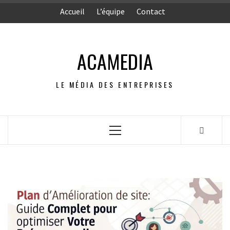
Aller
Accueil
L’équipe
Contact
au
contenu
ACAMEDIA
LE MÉDIA DES ENTREPRISES
Menu
principal