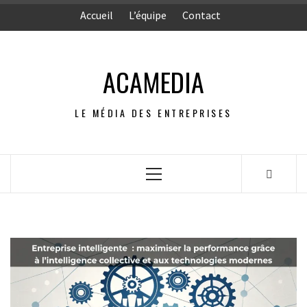
Aller
Accueil
L’équipe
Contact
au
contenu
ACAMEDIA
LE MÉDIA DES ENTREPRISES
Menu
principal