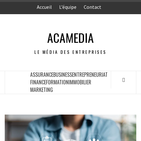
Aller
Accueil
L’équipe
Contact
au
contenu
ACAMEDIA
LE MÉDIA DES ENTREPRISES
ASSURANCE
BUSINESS
ENTREPRENEURIAT
FINANCE
FORMATION
IMMOBILIER
MARKETING