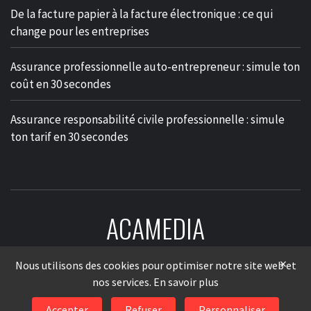
De la facture papier à la facture électronique : ce qui
change pour les entreprises
Assurance professionnelle auto-entrepreneur : simule ton
coût en 30 secondes
Assurance responsabilité civile professionnelle : simule
ton tarif en 30 secondes
ACAMEDIA
LE MÉDIA DES ENTREPRISES
×
Nous utilisons des cookies pour optimiser notre site web et
nos services.
En savoir plus
Accepter
Refuser
Personnaliser
© 2026
AcaMedia