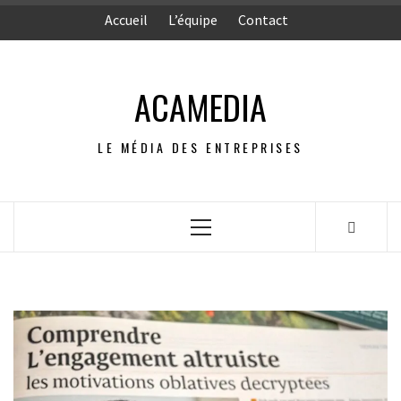
Aller
Accueil
L’équipe
Contact
au
contenu
ACAMEDIA
LE MÉDIA DES ENTREPRISES
Menu
principal