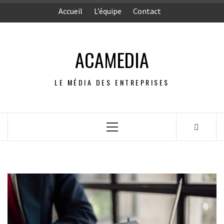
Aller
Accueil
L’équipe
Contact
au
contenu
ACAMEDIA
LE MÉDIA DES ENTREPRISES
Menu
principal