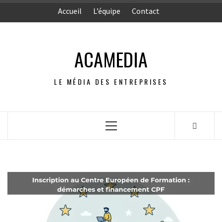
Aller
Accueil
L’équipe
Contact
au
contenu
ACAMEDIA
LE MÉDIA DES ENTREPRISES
Menu
principal