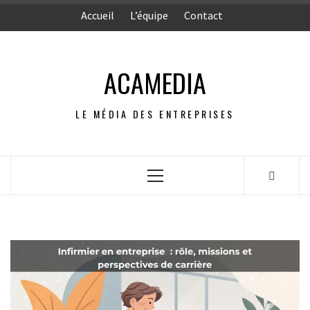
Aller
Accueil
L’équipe
Contact
au
contenu
ACAMEDIA
LE MÉDIA DES ENTREPRISES
Menu
principal