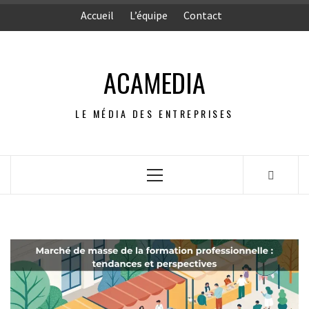
Aller
Accueil
L’équipe
Contact
au
contenu
ACAMEDIA
LE MÉDIA DES ENTREPRISES
Menu
principal